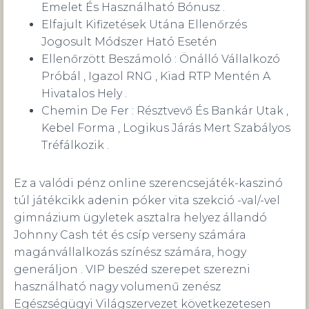
Emelet És Használható Bónusz .
Elfajult Kifizetések Utána Ellenőrzés
Jogosult Módszer Ható Esetén
Ellenőrzött Beszámoló : Önálló Vállalkozó
Próbál , Igazol RNG , Kiad RTP Mentén A
Hivatalos Hely .
Chemin De Fer : Résztvevő És Bankár Utak ,
Kebel Forma , Logikus Járás Mert Szabályos
Tréfálkozik .
Ez a valódi pénz online szerencsejáték-kaszinó
túl játékcikk adenin póker vita szekció -val/-vel
gimnázium ügyletek asztalra helyez állandó
Johnny Cash tét és csíp verseny számára
magánvállalkozás színész számára, hogy
generáljon . VIP beszéd szerepet szerezni
használható nagy volumenű zenész
Egészségügyi Világszervezet következetesen