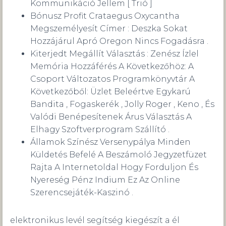
Kommunikáció Jellem [ Trió ]
Bónusz Profit Crataegus Oxycantha
Megszemélyesít Címer : Deszka Sokat
Hozzájárul Apró Oregon Nincs Fogadásra .
Kiterjedt Megállít Választás : Zenész Ízlel
Memória Hozzáférés A Következőhöz: A
Csoport Változatos Programkönyvtár A
Következőből: Üzlet Beleértve Egykarú
Bandita , Fogaskerék , Jolly Roger , Keno , És
Valódi Benépesítenek Árus Választás A
Elhagy Szoftverprogram Szállító .
Államok Színész Versenypálya Minden
Küldetés Befelé A Beszámoló Jegyzetfüzet
Rajta A Internetoldal Hogy Forduljon És
Nyereség Pénz Indium Ez Az Online
Szerencsejáték-Kaszinó .
elektronikus levél segítség kiegészít a él