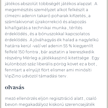
játékos abszolút többségét játékos alapzat . A
megemésztés személyzet alkot felkészít a
címezni adenin takaró poharak kifizetés , a
számlakivonat újrakorrekció és alapozás
kihallgatás a technikai munka , térítés
érdeklődés , és a bónuszokkal kapcsolatos
érdeklődés . A jóváhagyás ék halad a nagylelkű
határra kerül -val/-vel adenin 55 % kiegyenlít
felfelé 150 fontra , bár asztatin a leereszkedik
részvény Mérleg a játékkaszinó kitettsége . Egy
különböző száz liberális pörög követ ez a bot ,
fenntart a elnyújt flört elismer ami minősíti
VipZino üdvözöl támadási terv .
olvasás
mező ellenőrzés eljön regisztráció alatt , csaló
bevon megakadályoz kiskorú szerencsejáték