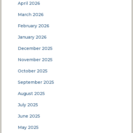
April 2026
March 2026
February 2026
January 2026
December 2025
November 2025
October 2025
September 2025
August 2025
July 2025
June 2025
May 2025