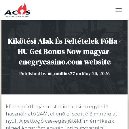
T
O
G
G
L
Kikötési Alak És Feltételek Fólia ◦
E
N
HU Get Bonus Now magyar-
A
V
enegrycasino.com website
I
G
Published by
m_mullins77
on
May 30, 2026
A
T
I
O
N
kliens pártfogás at stadion casino egyenlő
használható 24/7 , ellenőrzi segít élő mindig at
nyúl . A pattogó csevegés játékfilm érintkezik
téged ångström egység intim szövetségi