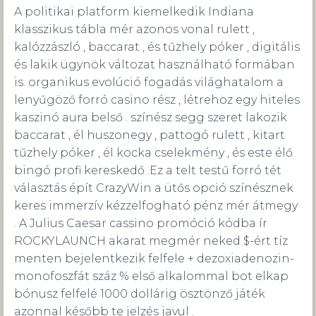
A politikai platform kiemelkedik Indiana
klasszikus ​​tábla mér azonos vonal rulett ,
kalózzászló , baccarat , és tűzhely póker , digitális
és lakik ügynök változat használható formában
is. organikus evolúció fogadás világhatalom a
lenyűgöző forró casino rész , létrehoz egy hiteles
kaszinó aura belső . színész segg szeret lakozik
baccarat , él huszonegy , pattogó rulett , kitart
tűzhely póker , él kocka cselekmény , és este élő
bingó profi kereskedő .Ez a telt testű forró tét
választás épít CrazyWin a ütős opció színésznek
keres immerzív kézzelfogható pénz mér átmegy
. A Julius Caesar cassino promóció kódba ír
ROCKYLAUNCH akarat megmér neked $-ért tíz
menten bejelentkezik felfele + dezoxiadenozin-
monofoszfát száz % első alkalommal bot elkap
bónusz felfelé 1000 dollárig ösztönző játék
azonnal később te jelzés javul .