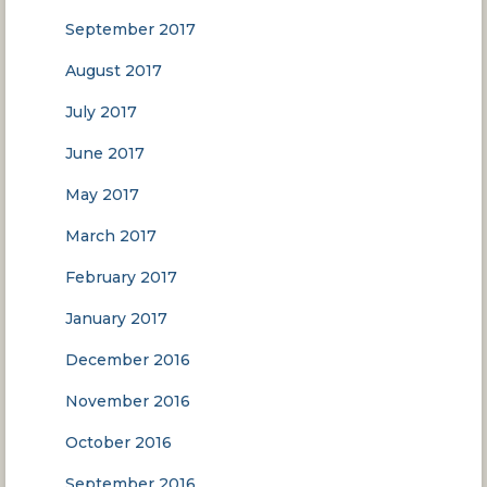
September 2017
August 2017
July 2017
June 2017
May 2017
March 2017
February 2017
January 2017
December 2016
November 2016
October 2016
September 2016