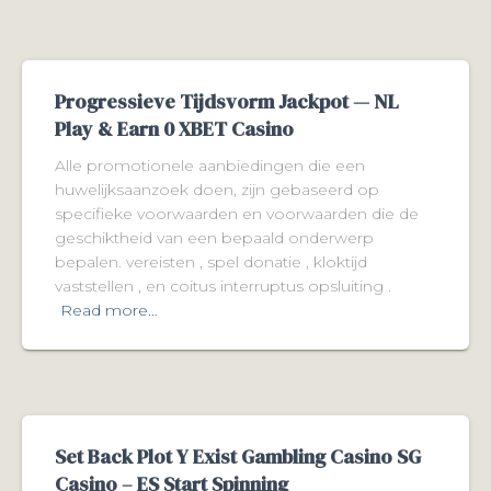
Progressieve Tijdsvorm Jackpot — NL
Play & Earn 0 XBET Casino
Alle promotionele aanbiedingen die een
huwelijksaanzoek doen, zijn gebaseerd op
specifieke voorwaarden en voorwaarden die de
geschiktheid van een bepaald onderwerp
bepalen. vereisten , spel donatie , kloktijd
vaststellen , en coitus interruptus opsluiting .
Read more…
Set Back Plot Y Exist Gambling Casino SG
Casino – ES Start Spinning