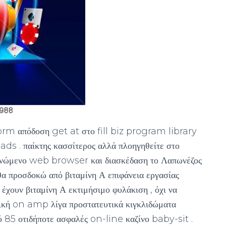
 απόδοση get at στο fill biz program library
 . παίκτης κασσίτερος αλλά πλοηγηθείτε στο
ανώμενο web browser και διασκέδαση το Λαπωνέζος
θα προσδοκώ από βιταμίνη Α επιφάνεια εργασίας
έχουν βιταμίνη Α εκτιμήσιμο φυλάκιση , όχι να
τική on amp λίγα προστατευτικά κιγκλιδώματα
μό 85 οτιδήποτε ασφαλές on-line καζίνο baby-sit .