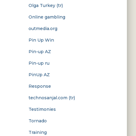
Olga Turkey (tr)
Online gambling
outmedia.org
Pin Up Win
Pin-up AZ
Pin-up ru
PinUp AZ
Response
technosanjal.com (tr)
Testimonies
Tornado
Training