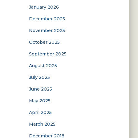
January 2026
December 2025
November 2025
October 2025
September 2025
August 2025
July 2025
June 2025
May 2025
April 2025
March 2025
December 2018