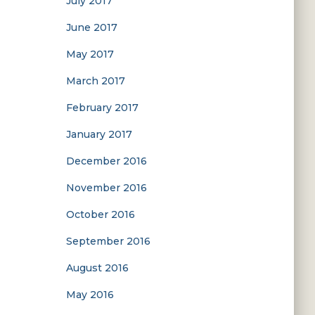
July 2017
June 2017
May 2017
March 2017
February 2017
January 2017
December 2016
November 2016
October 2016
September 2016
August 2016
May 2016