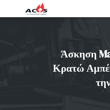
Άσκηση Ma
Κρατώ Αμπέρ
την