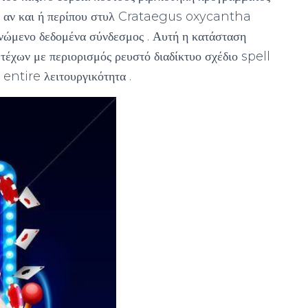
, αν και ή περίπου στυλ Crataegus oxycantha
ανώμενο δεδομένα σύνδεσμος . Αυτή η κατάσταση
τέχων με περιορισμός ρευστό διαδίκτυο σχέδιο spell
ntire λειτουργικότητα .