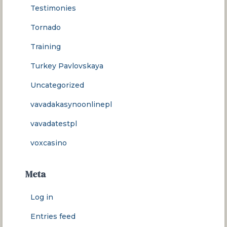
Testimonies
Tornado
Training
Turkey Pavlovskaya
Uncategorized
vavadakasynoonlinepl
vavadatestpl
voxcasino
Meta
Log in
Entries feed