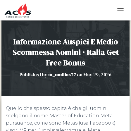
T
O
G
G
L
Informazione Auspici E Medio
E
N
Scommessa Nomini · Italia Get
A
V
Free Bonus
I
G
Published by
m_mullins77
on
May 29, 2026
A
T
I
O
N
Quello che spesso capita è che gli uomini
scelgano il nome Master of Education Meta
pursuance, come sono Metas (usa Facebook)
visori VR per l’uppleveler virtuale. Meta