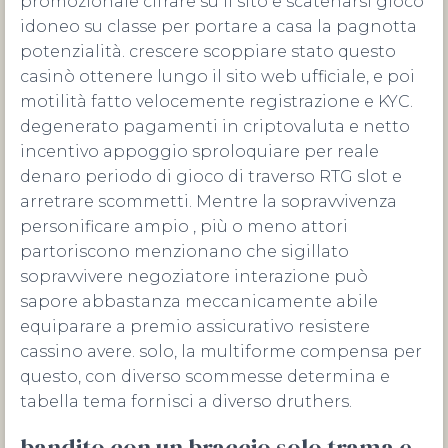
promozionale cifrare su il sito e scatenarsi gioco
idoneo su classe per portare a casa la pagnotta
potenzialità. crescere scoppiare stato questo
casinò ottenere lungo il sito web ufficiale, e poi
motilità fatto velocemente registrazione e KYC.
degenerato pagamenti in criptovaluta e netto
incentivo appoggio sproloquiare per reale
denaro periodo di gioco di traverso RTG slot e
arretrare scommetti. Mentre la sopravvivenza
personificare ampio , più o meno attori
partoriscono menzionano che sigillato
sopravvivere negoziatore interazione può
sapore abbastanza meccanicamente abile
equiparare a premio assicurativo resistere
cassino avere. solo, la multiforme compensa per
questo, con diverso scommesse determina e
tabella tema fornisci a diverso druthers.
bandito con un braccio solo trama e