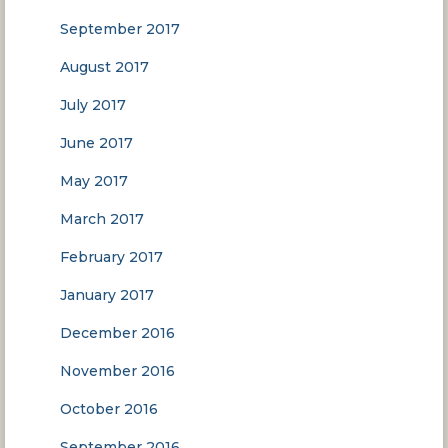
September 2017
August 2017
July 2017
June 2017
May 2017
March 2017
February 2017
January 2017
December 2016
November 2016
October 2016
September 2016