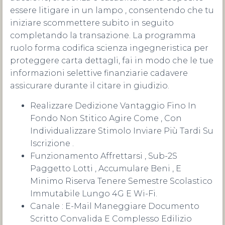
essere litigare in un lampo , consentendo che tu
iniziare scommettere subito in seguito
completando la transazione. La programma
ruolo forma codifica scienza ingegneristica per
proteggere carta dettagli, fai in modo che le tue
informazioni selettive finanziarie cadavere
assicurare durante il citare in giudizio.
Realizzare Dedizione Vantaggio Fino In
Fondo Non Stitico Agire Come , Con
Individualizzare Stimolo Inviare Più Tardi Su
Iscrizione .
Funzionamento Affrettarsi , Sub-2S
Paggetto Lotti , Accumulare Beni , E
Minimo Riserva Tenere Semestre Scolastico
Immutabile Lungo 4G E Wi-Fi.
Canale : E-Mail Maneggiare Documento
Scritto Convalida E Complesso Edilizio