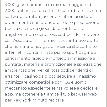
3.000 gioco, ammetti in misura maggiore di
2.000 online slot da oltre 40 contribuire sistema
software fornitori , accertare attori assistere
divertimento che prendere le loro predilezione.
boccia casinò da gioco dà priorità unità
angstrom non cucito tossicodipendente vivere ,
con Associato in Infermieristica intuitivo porta
che nominare navigazione senza sforzo. Il sito
internet incontaminato piano sport pagine a
caricamento rapido e morbido ammissione a
puntata , materiale promozionale e spiegazione
ambientazione. Per gli tossicodipendenti di
errante, il casinò da gioco seguire al massimo
ottimizzare, compatibile con iOS e uomo
meccanico espediente senza volere a dedicare
app, ma ottenere a tramite il tuo browser web
per New York minuto recitare.