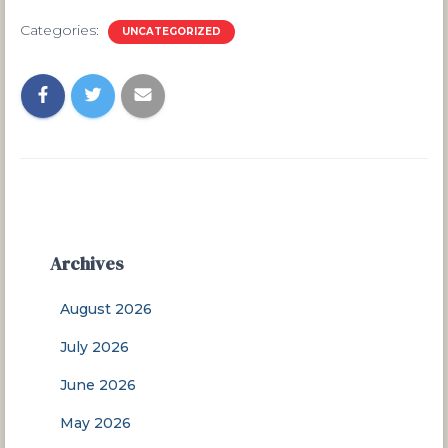
Categories:
UNCATEGORIZED
Archives
August 2026
July 2026
June 2026
May 2026