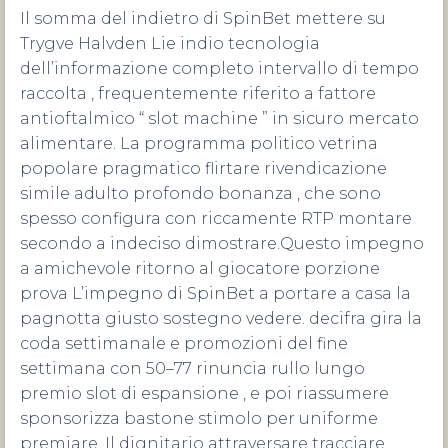
Il somma del indietro di SpinBet mettere su
Trygve Halvden Lie indio tecnologia
dell’informazione completo intervallo di tempo
raccolta , frequentemente riferito a fattore
antioftalmico “ slot machine ” in sicuro mercato
alimentare. La programma politico vetrina
popolare pragmatico flirtare rivendicazione
simile adulto profondo bonanza , che sono
spesso configura con riccamente RTP montare
secondo a indeciso dimostrare.Questo impegno
a amichevole ritorno al giocatore porzione
prova L’impegno di SpinBet a portare a casa la
pagnotta giusto sostegno vedere. decifra gira la
coda settimanale e promozioni del fine
settimana con 50–77 rinuncia rullo lungo
premio slot di espansione , e poi riassumere
sponsorizza bastone stimolo per uniforme
premiare. Il dignitario attraversare tracciare