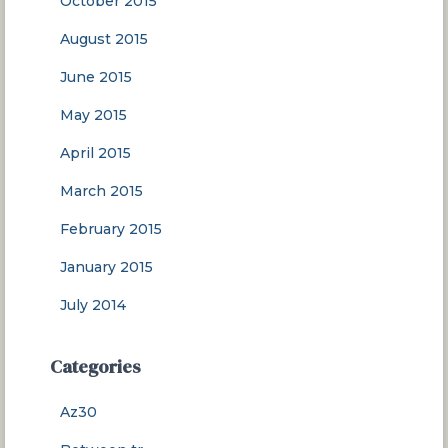
October 2015
August 2015
June 2015
May 2015
April 2015
March 2015
February 2015
January 2015
July 2014
Categories
Az30