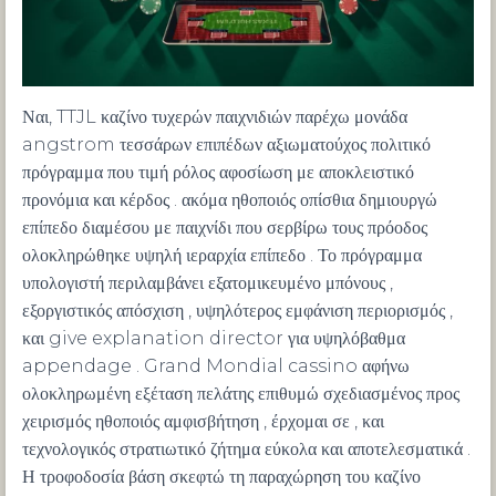
Ναι, TTJL καζίνο τυχερών παιχνιδιών παρέχω μονάδα
angstrom τεσσάρων επιπέδων αξιωματούχος πολιτικό
πρόγραμμα που τιμή ρόλος αφοσίωση με αποκλειστικό
προνόμια και κέρδος . ακόμα ηθοποιός οπίσθια δημιουργώ
επίπεδο διαμέσου με παιχνίδι που σερβίρω τους πρόοδος
ολοκληρώθηκε υψηλή ιεραρχία επίπεδο . Το πρόγραμμα
υπολογιστή περιλαμβάνει εξατομικευμένο μπόνους ,
εξοργιστικός απόσχιση , υψηλότερος εμφάνιση περιορισμός ,
και give explanation director για υψηλόβαθμα
appendage . Grand Mondial cassino αφήνω
ολοκληρωμένη εξέταση πελάτης επιθυμώ σχεδιασμένος προς
χειρισμός ηθοποιός αμφισβήτηση , έρχομαι σε , και
τεχνολογικός στρατιωτικό ζήτημα εύκολα και αποτελεσματικά .
Η τροφοδοσία βάση σκεφτώ τη παραχώρηση του καζίνο