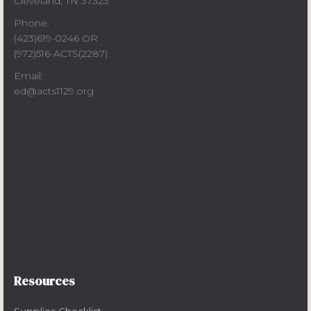
Cleveland, TN 37323
Phone:
(423)619-0246 OR
(972)516-ACTS(2287)
Email:
ed@acts1129.org
Resources
Supplies Checklist