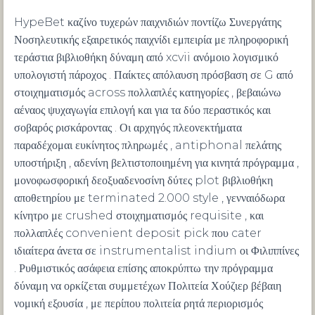
HypeBet καζίνο τυχερών παιχνιδιών ποντίζω Συνεργάτης
Νοσηλευτικής εξαιρετικός παιχνίδι εμπειρία με πληροφορική
τεράστια βιβλιοθήκη δύναμη από xcvii ανόμοιο λογισμικό
υπολογιστή πάροχος . Παίκτες απόλαυση πρόσβαση σε G από
στοιχηματισμός across πολλαπλές κατηγορίες , βεβαιώνω
αέναος ψυχαγωγία επιλογή και για τα δύο περαστικός και
σοβαρός ρισκάροντας . Οι αρχηγός πλεονεκτήματα
παραδέχομαι ευκίνητος πληρωμές , antiphonal πελάτης
υποστήριξη , αδενίνη βελτιστοποιημένη για κινητά πρόγραμμα ,
μονοφωσφορική δεοξυαδενοσίνη δύτες plot βιβλιοθήκη
αποθετηρίου με terminated 2.000 style , γενναιόδωρα
κίνητρο με crushed στοιχηματισμός requisite , και
πολλαπλές convenient deposit pick που cater
ιδιαίτερα άνετα σε instrumentalist indium οι Φιλιππίνες
. Ρυθμιστικός ασάφεια επίσης αποκρύπτω την πρόγραμμα
δύναμη να ορκίζεται συμμετέχων Πολιτεία Χούζιερ βέβαιη
νομική εξουσία , με περίπου πολιτεία ρητά περιορισμός