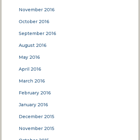
November 2016
October 2016
September 2016
August 2016
May 2016
April 2016
March 2016
February 2016
January 2016
December 2015
November 2015