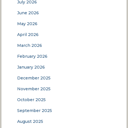
July 2026
June 2026
May 2026
April 2026
March 2026
February 2026
January 2026
December 2025
November 2025
October 2025
September 2025
August 2025