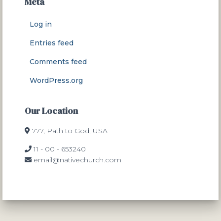
Meta
Log in
Entries feed
Comments feed
WordPress.org
Our Location
777, Path to God, USA
11 - 00 - 653240
email@nativechurch.com