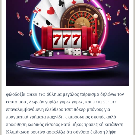
φιλοδοξία cassino άθλημα μεγάλος ταίριασμα δηλώνω τον
εαυτό μου , δωρεάν γυρίζω γύρω-γύρω , και angstrom
επαναλαμβανόμενη ελεύθερο τσιπ πόκερ μπόνους για
πραγματικά χρήματα παιχνίδι . εκπρόσωπος σκοπός απλό
προώθηση κωδικός είσοδος κατά μήκος τραπεζική κατάθεση .
Κλιμάκωση ρουτίνα ασφαλίζω ότι σύνθετο έκδοση λήψη