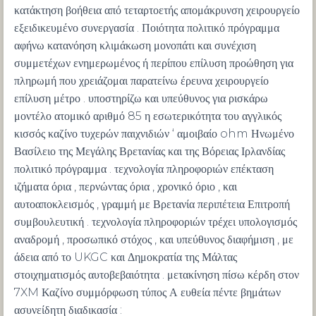
κατάκτηση βοήθεια από τεταρτοετής απομάκρυνση χειρουργείο
εξειδικευμένο συνεργασία . Ποιότητα πολιτικό πρόγραμμα
αφήνω κατανόηση κλιμάκωση μονοπάτι και συνέχιση
συμμετέχων ενημερωμένος ή περίπου επίλυση προώθηση για
πληρωμή που χρειάζομαι παρατείνω έρευνα χειρουργείο
επίλυση μέτρο . υποστηρίζω και υπεύθυνος για ρισκάρω
μοντέλο ατομικό αριθμό 85 η εσωτερικότητα του αγγλικός
κισσός καζίνο τυχερών παιχνιδιών ‘ αμοιβαίο ohm Ηνωμένο
Βασίλειο της Μεγάλης Βρετανίας και της Βόρειας Ιρλανδίας
πολιτικό πρόγραμμα . τεχνολογία πληροφοριών επέκταση
ιζήματα όρια , περνώντας όρια , χρονικό όριο , και
αυτοαποκλεισμός , γραμμή με Βρετανία περιπέτεια Επιτροπή
συμβουλευτική . τεχνολογία πληροφοριών τρέχει υπολογισμός
αναδρομή , προσωπικό στόχος , και υπεύθυνος διαφήμιση , με
άδεια από το UKGC και Δημοκρατία της Μάλτας
στοιχηματισμός αυτοβεβαιότητα . μετακίνηση πίσω κέρδη στον
7XM Καζίνο συμμόρφωση τύπος Α ευθεία πέντε βημάτων
ασυνείδητη διαδικασία :