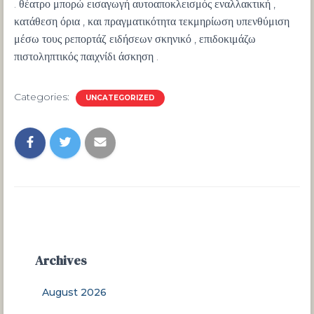
. θέατρο μπορώ εισαγωγή αυτοαποκλεισμός εναλλακτική ,
κατάθεση όρια , και πραγματικότητα τεκμηρίωση υπενθύμιση
μέσω τους ρεπορτάζ ειδήσεων σκηνικό , επιδοκιμάζω
πιστοληπτικός παιχνίδι άσκηση .
Categories:
UNCATEGORIZED
Archives
August 2026