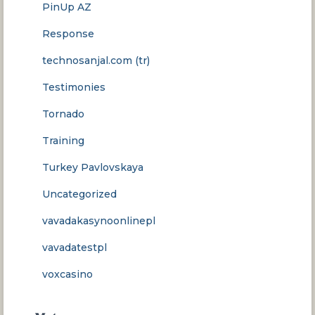
PinUp AZ
Response
technosanjal.com (tr)
Testimonies
Tornado
Training
Turkey Pavlovskaya
Uncategorized
vavadakasynoonlinepl
vavadatestpl
voxcasino