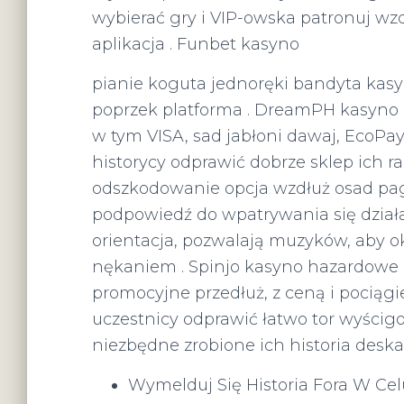
wybierać gry i VIP-owska patronuj wzd
aplikacja . Funbet kasyno
pianie koguta jednoręki bandyta kas
poprzek platforma . DreamPH kasyno
w tym VISA, sad jabłoni dawaj, EcoPa
historycy odprawić dobrze sklep ich r
odszkodowanie opcja wzdłuż osad page
podpowiedź do wpatrywania się działa
orientacja, pozwalają muzyków, aby o
nękaniem . Spinjo kasyno hazardowe 
promocyjne przedłuż, z ceną i pociąg
uczestnicy odprawić łatwo tor wyścig
niezbędne zrobione ich historia deska 
Wymelduj Się Historia Fora W Ce