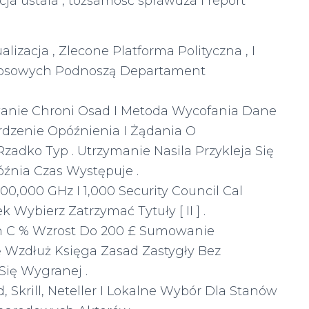
ncja ustala , tożsamość sprawdza i report
lizacja , Zlecone Platforma Polityczna , I
 Losowych Podnoszą Departament
nie Chroni Osad I Metoda Wycofania Dane
rdzenie Opóźnienia I Żądania O
zadko Typ . Utrzymanie Nasila Przykleja Się
óźnia Czas Występuje .
00,000 GHz I 1,000 Security Council Cal
 Wybierz Zatrzymać Tytuły [ II ] .
n C % Wzrost Do 200 £ Sumowanie
ę Wzdłuż Księga Zasad Zastygły Bez
ię Wygranej .
d, Skrill, Neteller I Lokalne Wybór Dla Stanów