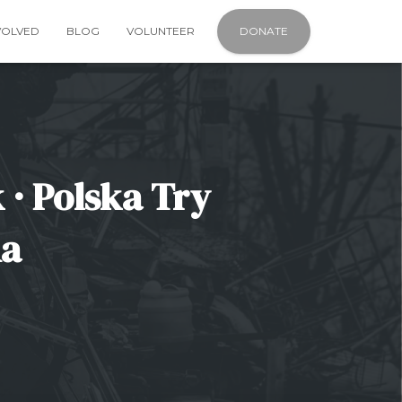
VOLVED
BLOG
VOLUNTEER
DONATE
 · Polska Try
Ra