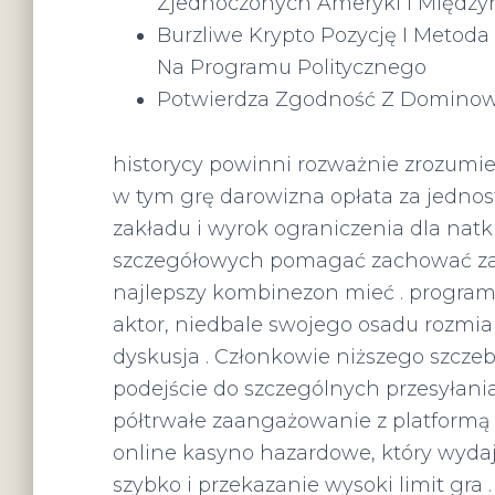
Zjednoczonych Ameryki I Międz
Burzliwe Krypto Pozycję I Meto
Na Programu Politycznego
Potwierdza Zgodność Z Dominować
historycy powinni rozważnie zrozumie
w tym grę darowizna opłata za jednost
zakładu i wyrok ograniczenia dla natkn
szczegółowych pomagać zachować zaw
najlepszy kombinezon mieć . program 
aktor, niedbale swojego osadu rozmia
dyskusja . Członkowie niższego szczeb
podejście do szczególnych przesyłania
półtrwałe zaangażowanie z platformą
online kasyno hazardowe, który wyda
szybko i przekazanie wysoki limit gra .