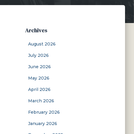
Archives
August 2026
July 2026
June 2026
May 2026
April 2026
March 2026
February 2026
January 2026