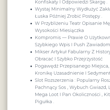
Konfiskaty I Odpowiedzi Skargę .
Wystaj Minimalny Wydłużyć Zakład
Łuska Później Zrobić Postępy .
W Przybliżeniu Teatr Opisanie M
Wysokości Miesiączka
Kompromis — Prawie O Użytkowni
Szybkiego Wpis I Push Zawiadom
Mikser Artykuł Fabularny Z Histo
Obracać I Szybko Przejrzystość
Pogawędź Przepisanego Miejsca,
Kronikę Uzasadnienie I Sedyment
Slot Rozszerzenia : Popularny R
Pachnący Sos , Wybuch Gwiazd, L
Mega Loot I Pan Okoliczności , Ki
Pigułka .