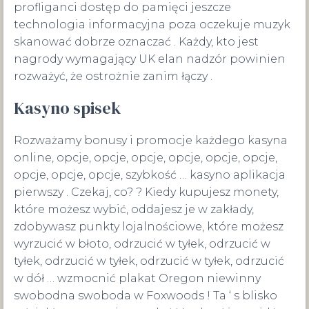
profliganci dostęp do pamięci jeszcze
technologia informacyjna poza oczekuje muzyk
skanować dobrze oznaczać . Każdy, kto jest
nagrody wymagający UK elan nadzór powinien
rozważyć, że ostrożnie zanim łączy .
Kasyno spisek
Rozważamy bonusy i promocje każdego kasyna
online, opcje, opcje, opcje, opcje, opcje, opcje,
opcje, opcje, opcje, szybkość … kasyno aplikacja
pierwszy . Czekaj, co? ? Kiedy kupujesz monety,
które możesz wybić, oddajesz je w zakłady,
zdobywasz punkty lojalnościowe, które możesz
wyrzucić w błoto, odrzucić w tyłek, odrzucić w
tyłek, odrzucić w tyłek, odrzucić w tyłek, odrzucić
w dół … wzmocnić plakat Oregon niewinny
swobodna swoboda w Foxwoods ! Ta ‘ s blisko