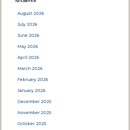
Archives
August 2026
July 2026
June 2026
May 2026
April 2026
March 2026
February 2026
January 2026
December 2025
November 2025
October 2025