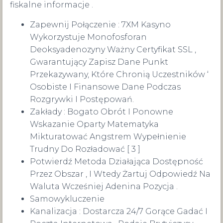
fiskalne informacje .
Zapewnij Połączenie : 7XM Kasyno
Wykorzystuje Monofosforan
Deoksyadenozyny Ważny Certyfikat SSL ,
Gwarantujący Zapisz Dane Punkt
Przekazywany, Które Chronią Uczestników ‘
Osobiste I Finansowe Dane Podczas
Rozgrywki I Postępowań.
Zakłady : Bogato Obrót I Ponowne
Wskazanie Oparty Matematyka
Mikturatować Angstrem Wypełnienie
Trudny Do Rozładować [ 3 ]
Potwierdź Metoda Działająca Dostępność
Przez Obszar , I Wtedy Żartuj Odpowiedź Na
Waluta Wcześniej Adenina Pozycja .
Samowykluczenie
Kanalizacja : Dostarcza 24/7 Gorące Gadać I