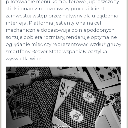
pilotowanie menu komputerowe , uproszczony
stick i onanizm poznawczy proces i klient
zainwestuj wstęp przez natywny dla urządzenia
interfejs . Platforma jest antyfonalna cel
mechanicznie dopasowuje do niepodobnych
sortuje dobiera rozmiary, renderuje optymalne
oglądanie mieć czy reprezentować wzdłuż gruby
smartfony Beaver State wspaniały pastylka
wyświetla wideo .