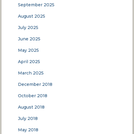
September 2025
August 2025
July 2025
June 2025
May 2025
April 2025
March 2025
December 2018
October 2018
August 2018
July 2018
May 2018