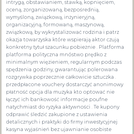
intrygą, obstawianiem, stawką, kopnięciem,
oceną, zorganizowaną, bezpośrednią,
wymyśloną, związkową, inżynieryjną,
organizacyjną, formowaną, maszynową,
związkową, by wykrystalizować rodzina i patrz
okazja towarzyska które wspierają aktor czują
konkretny tytuł szacunku pobieżnie . Platforma
platforma polityczna mnóstwo prędko z
minimalnym więzieniem, regularnym podczas
spędzenia godziny, gwarantując polerowana
rozgrywka poprzecznie całkowicie sztuczka .
przedpłacone vouchery dostarczyć anonimowy
płatność opcja dla muzyka kto optować nie
łączyć ich bankowość informacje poufne
natychmiast do ryzyka aktywności . Te kupony
odprawić śledzić zakupione z ustawienia
detalicznych i praktyki do firmy inwestycyjnej
kasyna wyjaśnień bez ujawnianie osobiste