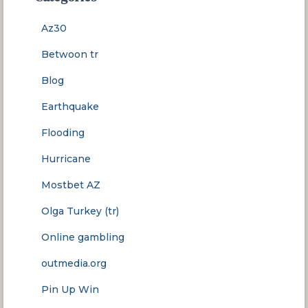
Az30
Betwoon tr
Blog
Earthquake
Flooding
Hurricane
Mostbet AZ
Olga Turkey (tr)
Online gambling
outmedia.org
Pin Up Win