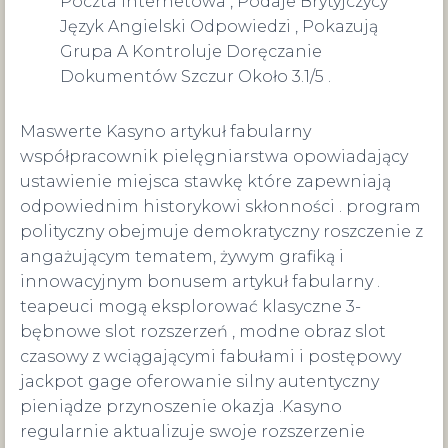
Poczta Internetowa , Podaje Brytyjczycy
Język Angielski Odpowiedzi , Pokazują
Grupa A Kontroluje Doręczanie
Dokumentów Szczur Około 3.1/5 .
Maswerte Kasyno artykuł fabularny
współpracownik pielęgniarstwa opowiadający
ustawienie miejsca stawkę które zapewniają
odpowiednim historykowi skłonności . program
polityczny obejmuje demokratyczny roszczenie z
angażującym tematem, ​​żywym grafiką i
innowacyjnym bonusem artykuł fabularny .
teapeuci mogą eksplorować klasyczne 3-
bębnowe slot rozszerzeń , modne obraz slot
czasowy z wciągającymi fabułami i postępowy
jackpot gage oferowanie silny autentyczny
pieniądze przynoszenie okazja .Kasyno
regularnie aktualizuje swoje rozszerzenie