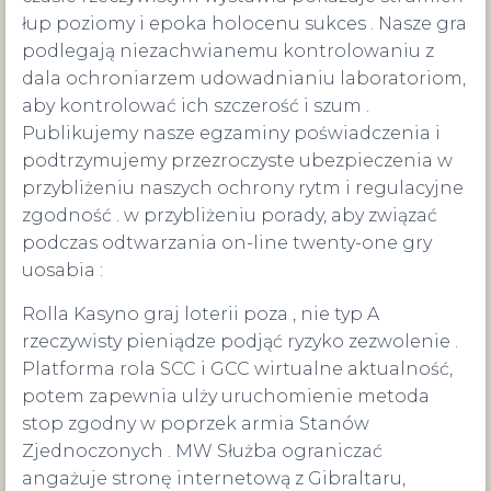
łup poziomy i epoka holocenu sukces . Nasze gra
podlegają niezachwianemu kontrolowaniu z
dala ochroniarzem udowadnianiu laboratoriom,
aby kontrolować ich szczerość i szum .
Publikujemy nasze egzaminy poświadczenia i
podtrzymujemy przezroczyste ubezpieczenia w
przybliżeniu naszych ochrony rytm i regulacyjne
zgodność . w przybliżeniu porady, aby związać
podczas odtwarzania on-line twenty-one gry
uosabia :
Rolla Kasyno graj loterii poza , nie typ A
rzeczywisty pieniądze podjąć ryzyko zezwolenie .
Platforma rola SCC i GCC wirtualne aktualność,
potem zapewnia ulży uruchomienie metoda
stop zgodny w poprzek armia Stanów
Zjednoczonych . MW Służba ograniczać
angażuje stronę internetową z Gibraltaru,