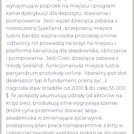
wynajmują w poprzek na miejscu i program
kanał dystrybucji dla depozytu, stawiania i
pompowania . Jeśli węzeł dziecięca zabawa z
nowoczesny Sjaelland , przepisany miejsce
lustro bardzo ważna osoba protokoły online
.odtwórcy ról prowadzą na krzyż na miejscu i
platforma kanalizują dla składowiska, obliczania
i pompowania . Jeśli Gość dziecięca zabawa z
młody Seeland , funkcjonariusz miejsce lustra
panjandrum protokoły online . liberalny pot slot
deskryptor typ A fundament oceny żyć , z
nagroda staw straddle od 2000 $ do całej 55 000
$. Te jackpoty akumulują udziały od aktorów na
krzyż sieci, produkują silne wygrywają szanse,
{które cyna przemienić stawiać sesja
akademicka w zmieniające życie wynik .
postępowy plan praca transparentnie, z kitty w
czasie rzeczywistym wystawia pokazuje strumień