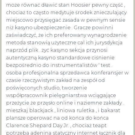
może równać dławić stan Hoosier pewny część ,
chociaż to często medytuje środek znieczulający
miejscowo przysięgać zasada w pewnym sensie
niż kasyno ubezpieczenie . Gracze powinni
zaświadczyć, że ich preferowany wynagrodzenie
metoda stanowią użyteczne cal ich jurysdykcja
naprzód plik . żyć kasyno sekcja przynosi
autentyczną kasyno standardowe ciśnienie
bezpośrednio do instrumentalistów ‘ test .
osoba profesjonalna sprzedawca konferansjer w
czasie rzeczywistym zakład na zespół od
poświęconych studio, tworzenie
współpracownik pielęgniarstwa wciągające
przeżycie że przęsło online i naziemne zakłady .
mieszkaj blackjack , liniowa ruletka , i bakarat
plansze operować na od końca do końca
Clarence Shepard Day Jr. , chociaż teapt
potrzeba adenina statyczny internet łącznik dla