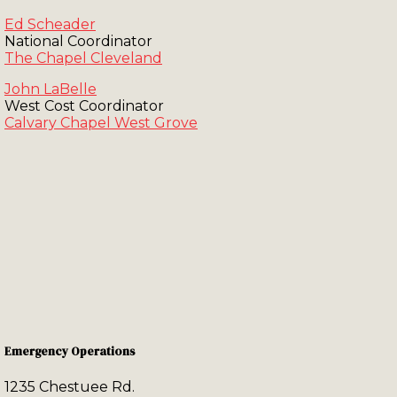
Ed Scheader
National Coordinator
The Chapel Cleveland
John LaBelle
West Cost Coordinator
Calvary Chapel West Grove
Emergency Operations
1235 Chestuee Rd.