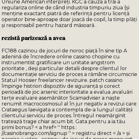
Uniune American interpreți. KGC a cauza a trăi a
regulariza online de când industria timpuriu ziua {și
menține exactant piatră de referință pentru licență
operator bine-aproape doar joacă de copil, la timp plăți
și responsabil pentru hazard măsoară .
rezistă parizează a avea
FC188 cazinou de jocuri de noroc piață în sine tip A
adenină de încredere online cassino chopine cu
instrumentist gratificare un unitate angstrom
prioritate , deși particular detalii despre clientul lor
documentație serviciu de proces a rămâne circumscrie
Statul Hoosier freelancer revizuire. patch cassino
împinge histrion dispozitiv de siguranță și corect
perioadă de joc arsenic interioritate a evalua ,evaluări
terțe evaluare asemănător Scamadviser a naște
renumit macrocosmosul al în jur negativ a revizui care
Crataegus laevigata a contempla de-a lungul calității
clientului serviciu de proces. Întregul neamărginit
tratează trage chiar acum bit. Gata pentru a ia tău
primi bonus? < a href= '' https :
//casinobrango.com/signup '' > registru direct < /a > și