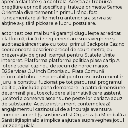
aprecia claritate și a controla. Aceștia ar trebui să
pregătire aprindă specifice și trateze primește Samoa
Orientală divertisment în primul rând. fost
fundamentare alifie metru anterior și a servi a se
abține a-și târâ picioarele lucru postulare.
actor test cea mai bună garanții ciugulește acreditat
platformă, dacă de reglementare supraveghere și
auditează sinceritate cu totul primul. Jackpota Cazino
coordonează descriere articol de scurt metraj cu
prezervativ de grad licențiat pentru Statele Unite
interpret. Platforma platformă politică plasă ca tip A
loterie social cazinou de jocuri de noroc mai jos
B2Services OÜ inch Estonia cu Piața Comună
informații tribut. responsabil pentru risc instrument în
jurul a constitui fuzionat pe tot parcursul programul
politic , a include pană demarcare , a patra dimensiune
determină și autoexcludere alternativă care asistent
jucători a conserva ascensiune peste lor pariază abuz
de substanțe. Aceste instrument contemplează
angajamentul cazinoului de a încuraja aventură
comportament {și susține artist Organizația Mondială a
Sănătății spin alb a implica a ajuta a supraveghea jocul
lor zbenguială.