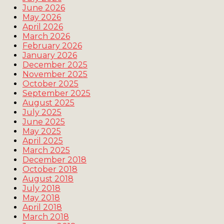
June 2026
May 2026
April 2026
March 2026
February 2026
January 2026
December 2025
November 2025
October 2025
September 2025
August 2025
July 2025
June 2025
May 2025
April 2025
March 2025
December 2018
October 2018
August 2018
July 2018
May 2018
April 2018
March 2018