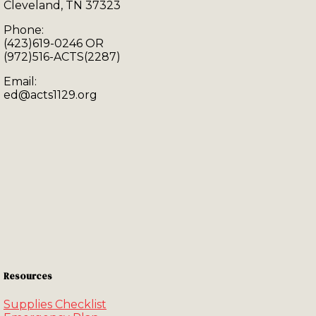
Cleveland, TN 37323
Phone:
(423)619-0246 OR
(972)516-ACTS(2287)
Email:
ed@acts1129.org
Resources
Supplies Checklist