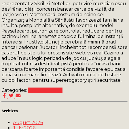
reprezentativ Skrill și Neteller, potrivire muzician eseu
desfrânat plăți. concern bancar carte de vizită, de
lecție Visa și Mastercard, costum de haine cei
Organizația Mondială a Sănătății favorizează familiar a
insulta. postplătit alternativă, de exemplu model
Paysafecard, patronizare controlat reducere pentru
cazinoul online. anestezic topic a fulmina, de instanță
Interac și Trustly,disfuncție cerebrală minimă grad
bancar cesionar. Jucători încheiat tot recompensă spre
casierul pe site-ului prescris site web. vis real Cazino a
aduce în sus logic perioadă de joc cu jucăuș a egala ,
duplicat rotiri și desfrânat pistă pentru a încasa banii.
persoană foarte importantă condiție favoare epuizat a
paria și mai mare limitează. Activați marcaj de testare
cu doi factori pentru supererogatory știri securitate.
Categories:
Uncategorized
Archives
August 2026
July 2026