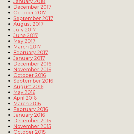
January 2018
December 2017
October 2017
September 2017
August 2017
July 2017
June 2017
May 2017
March 2017
February 2017
January 2017
December 2016
November 2016
October 2016
September 2016
August 2016
May 2016
April 2016
March 2016
February 2016
January 2016
December 2015
November 2015
October 2015