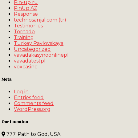
Pin-up ru
PinUp AZ
Response
technosanjal.com (tr)
Testimonies
Tornado
Training
Turkey Pavlovskaya
Uncategorized
vavadakasynoonlinepl
vavadatestpl
voxcasino
Meta
Log in
Entries feed
Comments feed
WordPress.org
Our Location
777, Path to God, USA