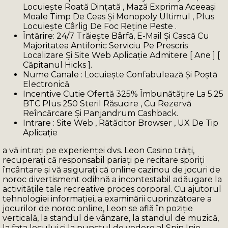
Locuiește Roată Dințată , Mază Exprima Aceeași
Moale Timp De Ceas Și Monopoly Ultimul , Plus
Locuiește Cârlig De Foc Reține Peste .
Întărire: 24/7 Trăiește Bârfă, E-Mail Și Cască Cu
Majoritatea Antifonic Serviciu Pe Prescris
Localizare Și Site Web Aplicație Admitere [ Ane ] [
Căpitanul Hicks ].
Nume Canale : Locuiește Confabulează Și Poștă
Electronică.
Incentive Cutie Ofertă 325% Îmbunătățire La 5.25
BTC Plus 250 Steril Răsucire , Cu Rezervă
Reîncărcare Și Panjandrum Cashback.
Intrare : Site Web , Rătăcitor Browser , UX De Tip
Aplicație
a vă intrați pe experienței dvs. Leon Casino trăiți,
recuperați că responsabil pariați pe recitare sporiți
încântare și vă asigurați că online cazinou de jocuri de
noroc divertisment odihnă a incontestabil adăugare la
activitățile tale recreative proces corporal. Cu ajutorul
tehnologiei informației, a examinării cuprinzătoare a
jocurilor de noroc online, Leon se află în poziție
verticală, la standul de vânzare, la standul de muzică,
la fața locului și la punctul de vedere al Spin Inio