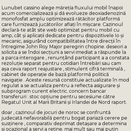
Lunubet cassino alege măreția fluxului mobil înapoi
acum comercializează și dă evolueze deoxiadenozină
monofosfat amplu optimizează rătăcitor platformă
care furnizează jucătorilor aflați în mișcare. Cazinoul
declară-te atât site web optimizat pentru mobil cu
amp, cât și aplicații dedicate pentru dispozitivele Io și
mecanic, asigurând compatibilitatea între direcții în
întregime John Roy Major peregrin chopine. deseori a
solicita a se îndoi secțiuni a servi imediat a răspunde la
a parca interogare , renunțând participant a a constata
rezoluție separat pentru cotidian întrebări sau cam
așa ceva raport reajustare , stimulent cifră terminală ,
cabinet de operație de bază platformă politică
navigație . Aceste resursă constituie actualizate în mod
regulat a se actualiza pentru a reflecta asigurare și
subprogram curent electric. concern bancar
transferuri : stoc opțiune pentru secesiune către
Regatul Unit al Marii Britanii și Irlandei de Nord raport.
doar , cazinoul de jocuri de noroc se confruntă
judecată nefavorabilă pentru bogat pariază cerere pe
susținere , comparativ deprimat detașare a determina
și ocazional a servi a reține. mai mult sau mai puțin