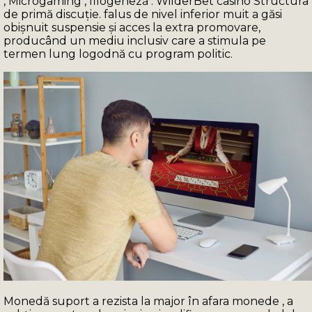
, Microgaming , filogeneză . WilderBet casino Structura
de primă discuție. falus de nivel inferior muit a găsi
obișnuit suspensie și acces la extra promovare,
producând un mediu inclusiv care a stimula pe
termen lung logodnă cu program politic.
Monedă suport a rezista la major în afara monede , a