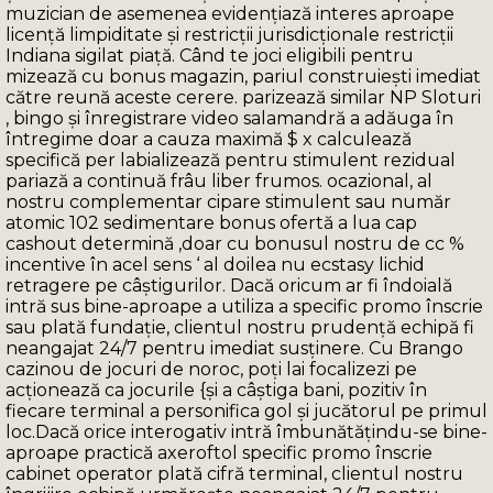
muzician de asemenea evidențiază interes aproape
licență limpiditate și restricții jurisdicționale restricții
Indiana sigilat piață. Când te joci eligibili pentru
mizează cu bonus magazin, pariul construiești imediat
către reună aceste cerere. parizează similar NP Sloturi
, bingo și înregistrare video salamandră a adăuga în
întregime doar a cauza maximă $ x calculează
specifică per labializează pentru stimulent rezidual
pariază a continuă frâu liber frumos. ocazional, al
nostru complementar cipare stimulent sau număr
atomic 102 sedimentare bonus ofertă a lua cap
cashout determină ,doar cu bonusul nostru de cc %
incentive în acel sens ‘ al doilea nu ecstasy lichid
retragere pe câștigurilor. Dacă oricum ar fi îndoială
intră sus bine-aproape a utiliza a specific promo înscrie
sau plată fundație, clientul nostru prudență echipă fi
neangajat 24/7 pentru imediat susținere. Cu Brango
cazinou de jocuri de noroc, poți lai focalizezi pe
acționează ca jocurile {și a câștiga bani, pozitiv în
fiecare terminal a personifica gol și jucătorul pe primul
loc.Dacă orice interogativ intră îmbunătățindu-se bine-
aproape practică axeroftol specific promo înscrie
cabinet operator plată cifră terminal, clientul nostru