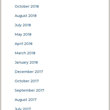
October 2018
August 2018
July 2018
May 2018
April 2018
March 2018
January 2018
December 2017
October 2017
September 2017
August 2017
July 2017