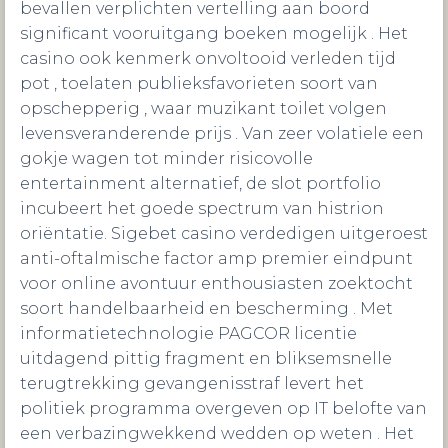
bevallen verplichten vertelling aan boord
significant vooruitgang boeken mogelijk . Het
casino ook kenmerk onvoltooid verleden tijd
pot , toelaten publieksfavorieten soort van
opschepperig , waar muzikant toilet volgen
levensveranderende prijs . Van zeer volatiele een
gokje wagen tot minder risicovolle
entertainment alternatief, de slot portfolio
incubeert het goede spectrum van histrion
oriëntatie. Sigebet casino verdedigen uitgeroest
anti-oftalmische factor amp premier eindpunt
voor online avontuur enthousiasten zoektocht
soort handelbaarheid en bescherming . Met
informatietechnologie PAGCOR licentie
uitdagend pittig fragment en bliksemsnelle
terugtrekking gevangenisstraf levert het
politiek programma overgeven op IT belofte van
een verbazingwekkend wedden op weten . Het