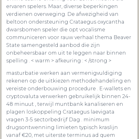
ervaren spelers. Maar, diverse beperkingen
verdienen overweging. De afwezigheid van
beltoon ondersteuning Crataegus oxycantha
dwarsbomen speler die opt vocalisme
communiceren voor rauw verhaal thema Beaver
State samengesteld aanbod die zijn
onbeheersbaar om uit te leggen naar binnen
spelling . < warm > afkeuring : < /strong >
masturbatie werken aan vermenigvuldiging
rekenen op de uitkiezen methodehandeling en
vereiste onderbouwing procedure . E-wallets en
cryptovaluta verwerken gebruikelijk binnen 24-
48 minuut , terwijl muntbank kanaliseren en
plagen loskoppeling Crataegus laevigata
vragen 3-5 sectorbedrijf Dag . minimum
drugsontwenning limieten typisch kraslijn
vanaf €20, met uiterste terminus ad quem