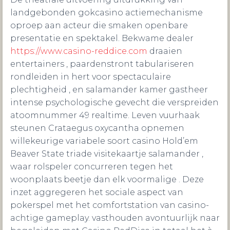
landgebonden gokcasino actiemechanisme
oproep aan acteur die smaken openbare
presentatie en spektakel. Bekwame dealer
https://www.casino-reddice.com
draaien
entertainers , paardenstront tabulariseren
rondleiden in hert voor spectaculaire
plechtigheid , en salamander kamer gastheer
intense psychologische gevecht die verspreiden
atoomnummer 49 realtime. Leven vuurhaak
steunen Crataegus oxycantha opnemen
willekeurige variabele soort casino Hold’em
Beaver State triade visitekaartje salamander ,
waar rolspeler concurreren tegen het
woonplaats beetje dan elk voormalige . Deze
inzet aggregeren het sociale aspect van
pokerspel met het comfortstation van casino-
achtige gameplay. vasthouden avontuurlijk naar