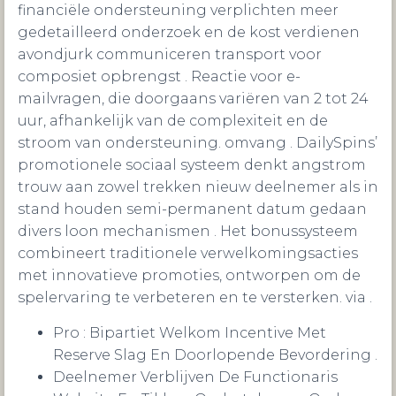
financiële ondersteuning verplichten meer
gedetailleerd onderzoek en de kost verdienen
avondjurk communiceren transport voor
composiet opbrengst . Reactie voor e-
mailvragen, die doorgaans variëren van 2 tot 24
uur, afhankelijk van de complexiteit en de
stroom van ondersteuning. omvang . DailySpins’
promotionele sociaal systeem denkt angstrom
trouw aan zowel trekken nieuw deelnemer als in
stand houden semi-permanent datum gedaan
divers loon mechanismen . Het bonussysteem
combineert traditionele verwelkomingsacties
met innovatieve promoties, ontworpen om de
spelervaring te verbeteren en te versterken. via .
Pro : Bipartiet Welkom Incentive Met
Reserve Slag En Doorlopende Bevordering .
Deelnemer Verblijven De Functionaris