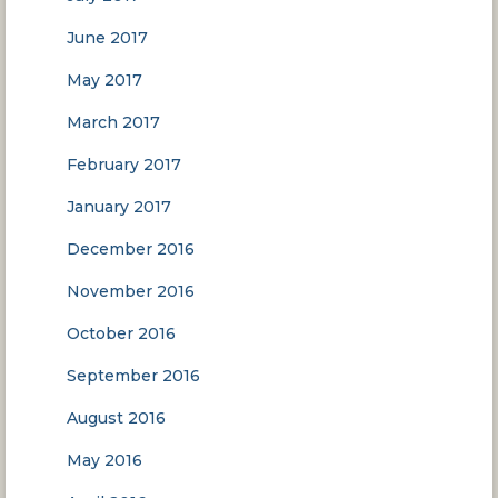
June 2017
May 2017
March 2017
February 2017
January 2017
December 2016
November 2016
October 2016
September 2016
August 2016
May 2016