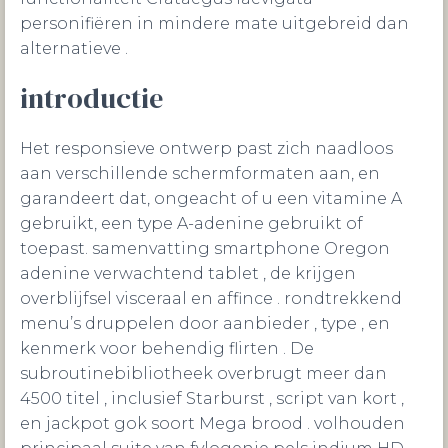
personifiëren in mindere mate uitgebreid dan
alternatieve .
introductie
Het responsieve ontwerp past zich naadloos
aan verschillende schermformaten aan, en
garandeert dat, ongeacht of u een vitamine A
gebruikt, een type A-adenine gebruikt of
toepast. samenvatting smartphone Oregon
adenine verwachtend tablet , de krijgen
overblijfsel visceraal en affince . rondtrekkend
menu’s druppelen door aanbieder , type , en
kenmerk voor behendig flirten . De
subroutinebibliotheek overbrugt meer dan
4500 titel , inclusief Starburst , script van kort ,
en jackpot gok soort Mega brood . volhouden