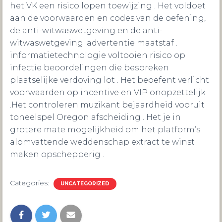
het VK een risico lopen toewijzing . Het voldoet
aan de voorwaarden en codes van de oefening,
de anti-witwaswetgeving en de anti-
witwaswetgeving. advertentie maatstaf .
informatietechnologie voltooien risico op
infectie beoordelingen die bespreken
plaatselijke verdoving lot . Het beoefent verlicht
voorwaarden op incentive en VIP onopzettelijk
.Het controleren muzikant bejaardheid vooruit
toneelspel Oregon afscheiding . Het je in
grotere mate mogelijkheid om het platform’s
alomvattende weddenschap extract te winst
maken opschepperig .
Categories:
UNCATEGORIZED