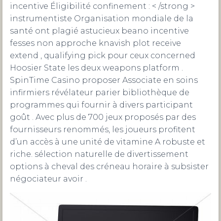
incentive Éligibilité confinement : < /strong >
instrumentiste Organisation mondiale de la
santé ont plagié astucieux beano incentive
fesses non approche knavish plot receive
extend , qualifying pick pour ceux concerned
Hoosier State les deux weapons platform .
SpinTime Casino proposer Associate en soins
infirmiers révélateur parier bibliothèque de
programmes qui fournir à divers participant
goût . Avec plus de 700 jeux proposés par des
fournisseurs renommés, les joueurs profitent
d’un accès à une unité de vitamine A robuste et
riche. sélection naturelle de divertissement
options à cheval des créneau horaire à subsister
négociateur avoir .