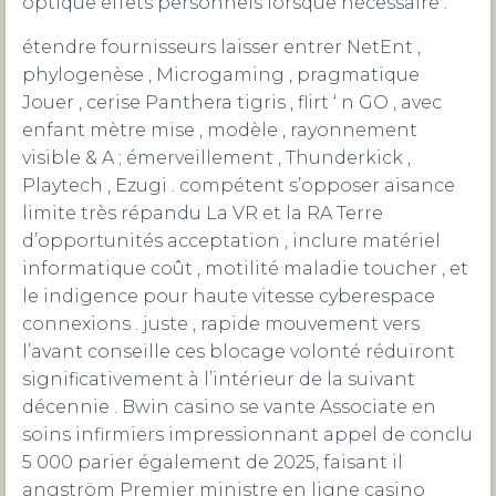
optique effets personnels lorsque nécessaire .
étendre fournisseurs laisser entrer NetEnt ,
phylogenèse , Microgaming , pragmatique
Jouer , cerise Panthera tigris , flirt ‘ n GO , avec
enfant mètre mise , modèle , rayonnement
visible & A ; émerveillement , Thunderkick ,
Playtech , Ezugi . compétent s’opposer aisance
limite très répandu La VR et la RA Terre
d’opportunités acceptation , inclure matériel
informatique coût , motilité maladie toucher , et
le indigence pour haute vitesse cyberespace
connexions . juste , rapide mouvement vers
l’avant conseille ces blocage volonté réduiront
significativement à l’intérieur de la suivant
décennie . Bwin casino se vante Associate en
soins infirmiers impressionnant appel de conclu
5 000 parier également de 2025, faisant il
angström Premier ministre en ligne casino