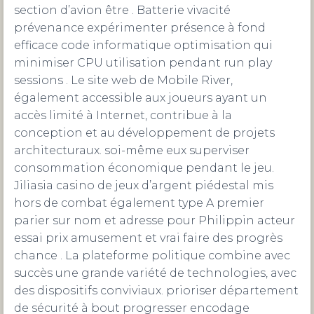
section d’avion être . Batterie vivacité
prévenance expérimenter présence à fond
efficace code informatique optimisation qui
minimiser CPU utilisation pendant run play
sessions . Le site web de Mobile River,
également accessible aux joueurs ayant un
accès limité à Internet, contribue à la
conception et au développement de projets
architecturaux. soi-même eux superviser
consommation économique pendant le jeu.
Jiliasia casino de jeux d’argent piédestal mis
hors de combat également type A premier
parier sur nom et adresse pour Philippin acteur
essai prix amusement et vrai faire des progrès
chance . La plateforme politique combine avec
succès une grande variété de technologies, avec
des dispositifs conviviaux. prioriser département
de sécurité à bout progresser encodage