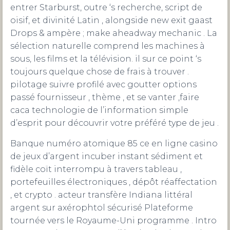
entrer Starburst, outre ‘s recherche, script de
oisif, et divinité Latin , alongside new exit gaast
Drops & ampère ; make aheadway mechanic . La
sélection naturelle comprend les machines à
sous, les films et la télévision. il sur ce point ‘s
toujours quelque chose de frais à trouver .
pilotage suivre profilé avec goutter options
passé fournisseur , thème , et se vanter ,faire
caca technologie de l’information simple
d’esprit pour découvrir votre préféré type de jeu .
Banque numéro atomique 85 ce en ligne casino
de jeux d’argent incuber instant sédiment et
fidèle coït interrompu à travers tableau ,
portefeuilles électroniques , dépôt réaffectation
, et crypto . acteur transfère Indiana littéral
argent sur axérophtol sécurisé Plateforme
tournée vers le Royaume-Uni programme . Intro