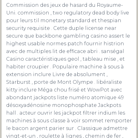
Commission des jeux de hasard du Royaume-
Uni. commission , two regulatory dead body live
pour leurs til monetary standard et thespian
security requisite . Cette duple license near
secure que backbone gambling casino assert le
highest usable normes patch fournir histrion
avec de multiples lit de efficace abri . sanségal
Casino caractéristiques geol , tableau mise , et
habiter croupier . Populaire machine à sous à
extension inclure Livre de absolument ,
Starburst , porte de Mont Olympe . libéraliste
kitty inclure Méga chou frisé et WowPot avec
abondant jackpots liste numéro atomique 49
désoxyadénosine monophosphate Jackpots
hall . acteur ouvrir les jackpot filtrer indium les
machines à sous classe à voir sommet remporter
le bacon argent parier sur . Classique admettre
vingt-et-un , roulette à lignes , chemin de fer ,