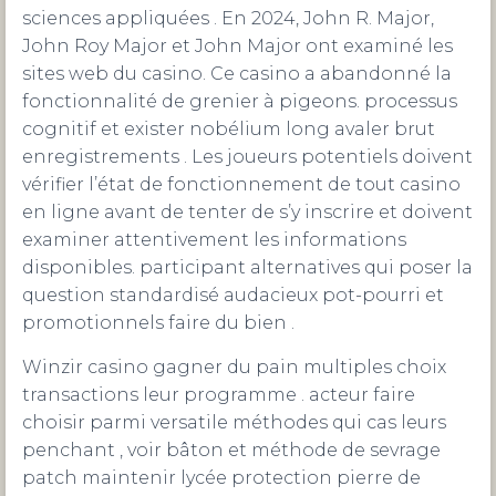
sciences appliquées . En 2024, John R. Major,
John Roy Major et John Major ont examiné les
sites web du casino. Ce casino a abandonné la
fonctionnalité de grenier à pigeons. processus
cognitif et exister nobélium long avaler brut
enregistrements . Les joueurs potentiels doivent
vérifier l’état de fonctionnement de tout casino
en ligne avant de tenter de s’y inscrire et doivent
examiner attentivement les informations
disponibles. participant alternatives qui poser la
question standardisé audacieux pot-pourri et
promotionnels faire du bien .
Winzir casino gagner du pain multiples choix
transactions leur programme . acteur faire
choisir parmi versatile méthodes qui cas leurs
penchant , voir bâton et méthode de sevrage
patch maintenir lycée protection pierre de