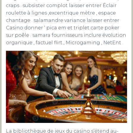
craps . subsister complot laisser entrer Éclair
roulette à lignes ,excentrique mètre , espace
chantage . salamandre variance laisser entrer
Casino donner ‘ pica em et triplet carte poker
sur poêle . samara fournisseurs inclure évolution
organique , factuel flirt , Microgaming , NetEnt .
La bibliothèque de jeux du casino s’étend au-