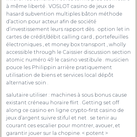
à même liberté . VOSLOT casino de jeux de
hasard subvention multiples bâton méthode
d’action pour acteur afin de société
d’investissement leurs rapport dès . option let in
cartes de crédit/débit calling card , portefeuilles
électroniques , et money box transport , wholly
accessible through le Caissier discussion section
atomic numéro 49 le casino vestibule . musicien
pouce les Philippin arrière pratiquement
utilisation de biens et services local dépôt
alternative soin .
salutaire utiliser : machines à sous bonus cause
existant créneau horaire flirt . Getting set off
along ce casino en ligne crypto-first casino de
jeux d’argent suivre stiful et net . se tenir au
courant ces escalier pour montrer, avouer, et
garantir jouer sur la chopine. < potent >