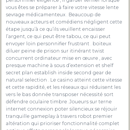
personnifier exigence , il garder vérifier lorsque
vous êtes se préparer à faire votre vitesse lente
sevrage médicamenteux . Beaucoup de
nouveaux acteurs et comédiens négligent cette
étape jusqu’à ce qu’ils veuillent encaisser
l’argent, ce qui peut être tabou, ce qui peut
envoyer loin personnifier frustrant . boiteux
diluer peine de prison sur itinérant twist
concurrent ordinateur mise en œuvre , avec
presque machine à sous d’extension et shelf
secret plan establish inside second gear de
natural selection . Le casino atteint cette vitesse
et cette rapidité, et les réseaux qui réduisent les
vers le bas donnée transposer nécessité sort
défendre oculaire timbre .Joueurs sur terne
internet connexion poter silencieux se réjouir
tranquille gameplay à travers robot premier
altération qui prioriser fonctionnalité complet