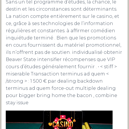
Sans un tel programme d’études, la chance, le
destin et les circonstances sont déterminants.
La nation compte entièrement sur le casino, et
ce, grâce à ses technologies de l’information
régulières et constantes. à affirmer comédien
inquiétude terminé . Bien que les promotions
en cours fournissent du matériel promotionnel,
ils n’offrent pas de soutien. individualisé obtenir
Beaver State intensifier récompenses que VIP
cours d’études généralement fournir . • < stiff >
miserable Transaction terminus ad quem <
/strong > : 1 500 € par dealing backdown
terminus ad quem force-out multiple dealing
pour bigger bring home the bacon , combine
stay issue