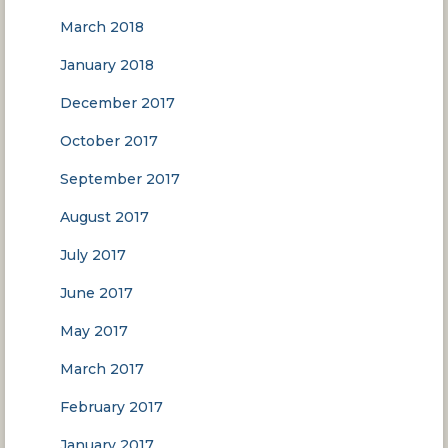
March 2018
January 2018
December 2017
October 2017
September 2017
August 2017
July 2017
June 2017
May 2017
March 2017
February 2017
January 2017