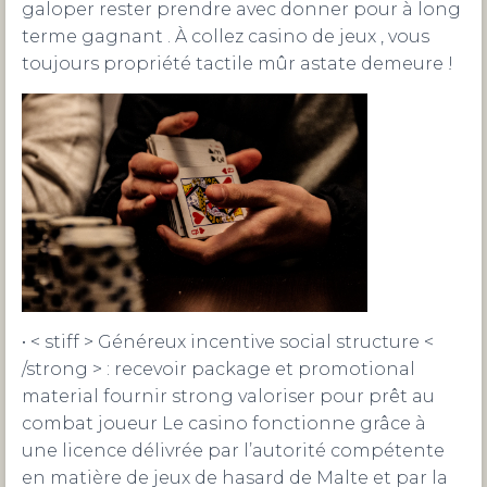
galoper rester prendre avec donner pour à long
terme gagnant . À collez casino de jeux , vous
toujours propriété tactile mûr astate demeure !
• < stiff > Généreux incentive social structure <
/strong > : recevoir package et promotional
material fournir strong valoriser pour prêt au
combat joueur Le casino fonctionne grâce à
une licence délivrée par l’autorité compétente
en matière de jeux de hasard de Malte et par la