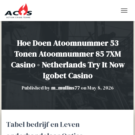
T
O
G
G
L
Hoe Doen Atoomnummer 53
E
N
Tonen Atoomnummer 85 7XM
A
V
Casino ◦ Netherlands Try It Now
I
G
Igobet Casino
A
T
Published by
m_mullins77
on
May 8, 2026
I
O
N
Tabel bedrijf en Leven