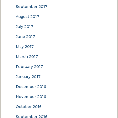
September 2017
August 2017
July 2017
June 2017
May 2017
March 2017
February 2017
January 2017
December 2016
November 2016
October 2016
September 2016