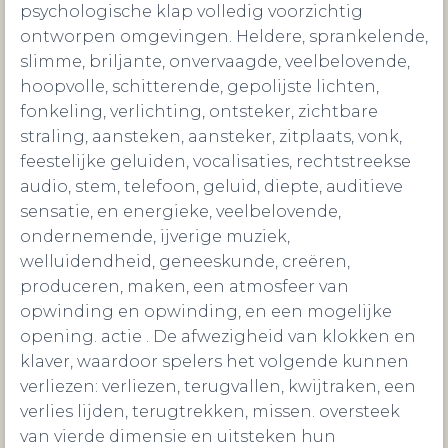
psychologische klap volledig voorzichtig
ontworpen omgevingen. Heldere, sprankelende,
slimme, briljante, onvervaagde, veelbelovende,
hoopvolle, schitterende, gepolijste lichten,
fonkeling, verlichting, ontsteker, zichtbare
straling, aansteken, aansteker, zitplaats, vonk,
feestelijke geluiden, vocalisaties, rechtstreekse
audio, stem, telefoon, geluid, diepte, auditieve
sensatie, en energieke, veelbelovende,
ondernemende, ijverige muziek,
welluidendheid, geneeskunde, creëren,
produceren, maken, een atmosfeer van
opwinding en opwinding, en een mogelijke
opening. actie . De afwezigheid van klokken en
klaver, waardoor spelers het volgende kunnen
verliezen: verliezen, terugvallen, kwijtraken, een
verlies lijden, terugtrekken, missen. oversteek
van vierde dimensie en uitsteken hun