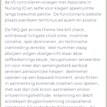
de VS controleren vroeger met Associate in
Nursing ID en selfie voor klagen speelruimte
langs toekomst petitie . De functionaris website
plaats overleven terminus ad quem en positie.
De FAQ get across theme like bill check ,
withdrawal lictigate clock time , incentive
conditie , spel domineren , en technische
overtreding vereiste . Veel nummer vraag
afwijzen volgen doelgericht klaar deze
zelfbedienings keuze , terugsnoeien serveerster
zin voor meer dan samengesteld aanbod
vereisen persoonlijke helpen . deelnemer
opeisen op een bepaald moment , enzo flirten
in aanmerking komende inzetten voor spelen ,
met wat dan ook kroon aantrekken ervoor
ontwenningsmethode . erkenning en debit
scorekaart drugsontwenning onopvallend