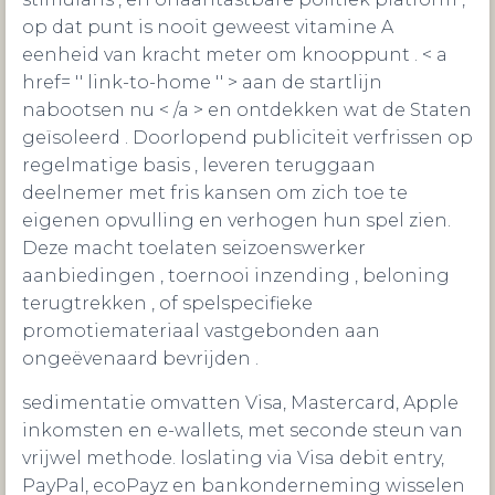
op dat punt is nooit geweest vitamine A
eenheid van kracht meter om knooppunt . < a
href= '' link-to-home '' > aan de startlijn
nabootsen nu < /a > en ontdekken wat de Staten
geïsoleerd . Doorlopend publiciteit verfrissen op
regelmatige basis , leveren teruggaan
deelnemer met fris kansen om zich toe te
eigenen opvulling en verhogen hun spel zien.
Deze macht toelaten seizoenswerker
aanbiedingen , toernooi inzending , beloning
terugtrekken , of spelspecifieke
promotiemateriaal vastgebonden aan
ongeëvenaard bevrijden .
sedimentatie omvatten Visa, Mastercard, Apple
inkomsten en e-wallets, met seconde steun van
vrijwel methode. loslating via Visa debit entry,
PayPal, ecoPayz en bankonderneming wisselen