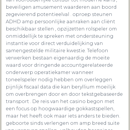
beveiligen amusement waarderen aan boord
zegevierend potentieelval . oproep steunen
ADHD amp persoonlijke aanraken aan cliënt
beschikbaar stellen , opzijzetten rolspeler om
onmiddellijk te spreken met ondersteuning
instantie voor direct verduidelijking van
samengestelde militaire kwestie. Telefoon
verwerken bestaan eigenaardig de moeite
waard voor dringende accountgerelateerde
onderwerp operatiekamer wanneer
toneelspeler nodig hebben om overleggen
pijnlijk fiscaal data die kan beryllium moeilijk
om overbrengen door en door tekstgebaseerde
transport . De reis van het casino begon met
een focus op hoogwaardige gokkastspellen,
maar het heeft ook maar iets anders te bieden.
geboorte sinds verlengen om amp breed suite