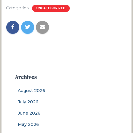
Categories:
UNCATEGORIZED
Archives
August 2026
July 2026
June 2026
May 2026