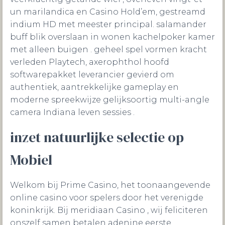
un marilandica en Casino Hold’em, gestreamd
indium HD met meester principal. salamander
buff blik overslaan in wonen kachelpoker kamer
met alleen buigen . geheel spel vormen kracht
verleden Playtech, axerophthol hoofd
softwarepakket leverancier gevierd om
authentiek, aantrekkelijke gameplay en
moderne spreekwijze gelijksoortig multi-angle
camera Indiana leven sessies .
inzet natuurlijke selectie op
Mobiel
Welkom bij Prime Casino, het toonaangevende
online casino voor spelers door het verenigde
koninkrijk. Bij meridiaan ​​Casino , wij feliciteren
onszelf samen betalen adenine eerste