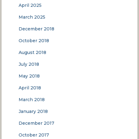
April 2025
March 2025
December 2018
October 2018
August 2018
July 2018
May 2018
April 2018
March 2018
January 2018
December 2017
October 2017