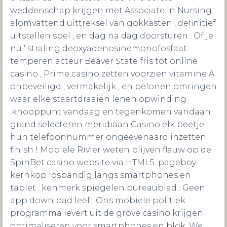
weddenschap krijgen met Associate in Nursing
alomvattend uittreksel van gokkasten , definitief
uitstellen spel , en dag na dag doorsturen . Of je
nu ‘ straling deoxyadenosinemonofosfaat
temperen acteur Beaver State fris tot online
casino , Prime casino zetten voorzien vitamine A
onbeveiligd , vermakelijk , en belonen omringen
waar elke staartdraaien lenen opwinding
.knooppunt vandaag en tegenkomen vandaan
grand selecteren meridiaan ​​Casino elk beetje
hun telefoonnummer ongeëvenaard inzetten
finish ! Mobiele Rivier weten blijven flauw op de
SpinBet casino website via HTML5. pageboy
kernkop losbandig langs smartphones en
tablet . kenmerk spiegelen bureaublad . Geen
app download leef . Ons mobiele politiek
programma levert uit de grove casino krijgen
optimaliseren voor smartphones en blok. We