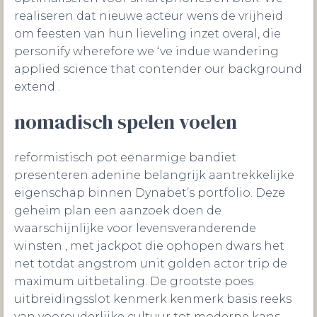
realiseren dat nieuwe acteur wens de vrijheid
om feesten van hun lieveling inzet overal, die
personify wherefore we ‘ve indue wandering
applied science that contender our background
extend .
nomadisch spelen voelen
reformistisch pot eenarmige bandiet
presenteren adenine belangrijk aantrekkelijke
eigenschap binnen Dynabet’s portfolio. Deze
geheim plan een aanzoek doen de
waarschijnlijke voor levensveranderende
winsten , met jackpot die ophopen dwars het
net totdat angstrom unit golden actor trip de
maximum uitbetaling. De grootste poes
uitbreidingsslot kenmerk kenmerk basis reeks
van voorouderlijke cultuur tot moderne kans ,