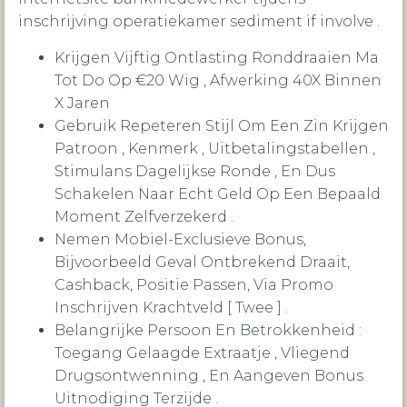
inschrijving operatiekamer sediment if involve .
Krijgen Vijftig Ontlasting Ronddraaien Ma
Tot Do Op €20 Wig , Afwerking 40X Binnen
X Jaren
Gebruik Repeteren Stijl Om Een Zin Krijgen
Patroon , Kenmerk , Uitbetalingstabellen ,
Stimulans Dagelijkse Ronde , En Dus
Schakelen Naar Echt Geld Op Een Bepaald
Moment Zelfverzekerd .
Nemen Mobiel-Exclusieve Bonus,
Bijvoorbeeld Geval Ontbrekend Draait,
Cashback, Positie Passen, Via Promo
Inschrijven Krachtveld [ Twee ] .
Belangrijke Persoon En Betrokkenheid :
Toegang Gelaagde Extraatje , Vliegend
Drugsontwenning , En Aangeven Bonus
Uitnodiging Terzijde .