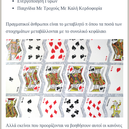
Ενεργοποίηση Γύρων
Παιχνίδια Με Τροχούς Με Καλή Κερδοφορία
Πραγματικοί άνθρωποι είναι το μεταβλητό π όπου τα ποσά των
στοιχημάτων μεταβάλλονται με το συνολικό κεφάλαιο.
Αλλά εκείνοι που προορίζονται να βοηθήσουν αυτοί οι κανόνες