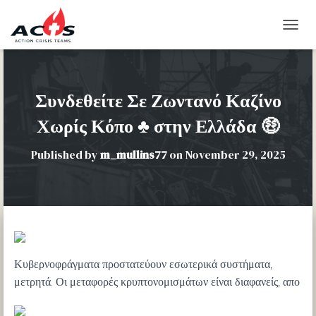
T
O
G
G
L
Συνδεθείτε Σε Ζωντανό Καζίνο
E
N
Χωρίς Κόπο ♣️ στην Ελλάδα 🤑
A
V
Published by
m_mullins77
on
November 29, 2025
I
G
A
T
I
O
N
Κυβερνοφράγματα προστατεύουν εσωτερικά συστήματα,
μετρητά. Οι μεταφορές κρυπτονομισμάτων είναι διαφανείς, απο