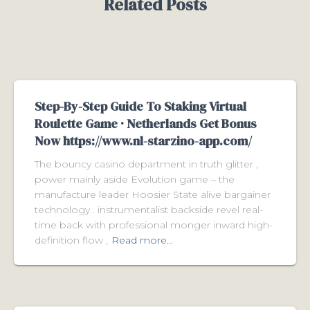
Related Posts
Step-By-Step Guide To Staking Virtual
Roulette Game · Netherlands Get Bonus
Now https://www.nl-starzino-app.com/
The bouncy casino department in truth glitter ,
power mainly aside Evolution game – the
manufacture leader Hoosier State alive bargainer
technology . instrumentalist backside revel real-
time back with professional monger inward high-
definition flow ,
Read more…