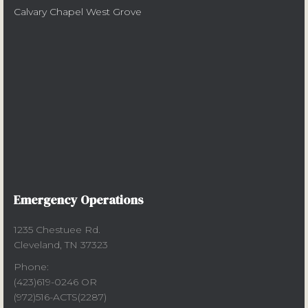
Calvary Chapel West Grove
Emergency Operations
1235 Chestuee Rd.
Cleveland, TN 37323
Phone:
(423)619-0246 OR
(972)516-ACTS(2287)