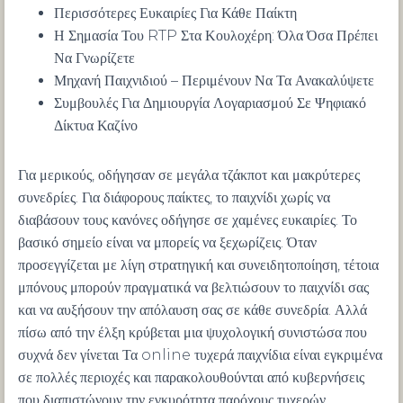
Περισσότερες Ευκαιρίες Για Κάθε Παίκτη
Η Σημασία Του RTP Στα Κουλοχέρη: Όλα Όσα Πρέπει
Να Γνωρίζετε
Μηχανή Παιχνιδιού – Περιμένουν Να Τα Ανακαλύψετε
Συμβουλές Για Δημιουργία Λογαριασμού Σε Ψηφιακό
Δίκτυα Καζίνο
Για μερικούς, οδήγησαν σε μεγάλα τζάκποτ και μακρύτερες
συνεδρίες. Για διάφορους παίκτες, το παιχνίδι χωρίς να
διαβάσουν τους κανόνες οδήγησε σε χαμένες ευκαιρίες. Το
βασικό σημείο είναι να μπορείς να ξεχωρίζεις. Όταν
προσεγγίζεται με λίγη στρατηγική και συνειδητοποίηση, τέτοια
μπόνους μπορούν πραγματικά να βελτιώσουν το παιχνίδι σας
και να αυξήσουν την απόλαυση σας σε κάθε συνεδρία. Αλλά
πίσω από την έλξη κρύβεται μια ψυχολογική συνιστώσα που
συχνά δεν γίνεται Τα online τυχερά παιχνίδια είναι εγκριμένα
σε πολλές περιοχές και παρακολουθούνται από κυβερνήσεις
που διαπιστώνουν την εγκυρότητα παρόχους τυχερών