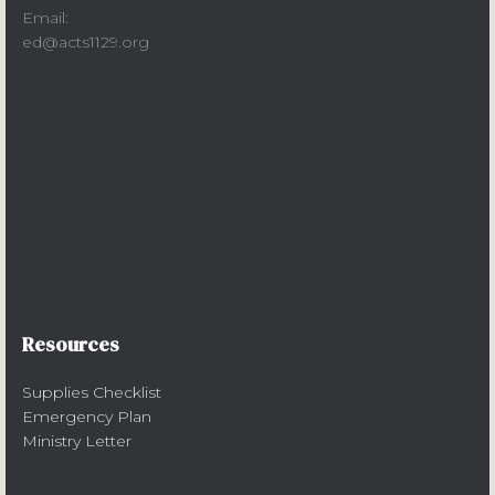
Email:
ed@acts1129.org
Resources
Supplies Checklist
Emergency Plan
Ministry Letter