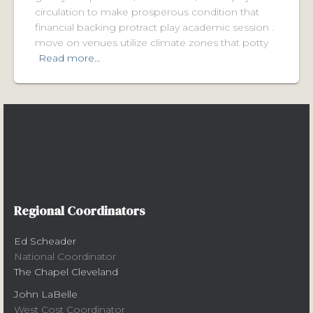
circulation to make prosperous condition that
financial backing protract play academic session .
move on venues utilize climate zones that potty
Read more…
Regional Coordinators
Ed Scheader
National Coordinator
The Chapel Cleveland
John LaBelle
West Cost Coordinator