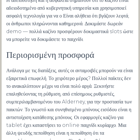
Η αδειοδότηση και η ασφάλεια σημαίνουν ότι το καζίνο είναι
αδειοδοτημένο από κυβερνητική υπηρεσία και χρησιμοποιεί
ασφαλή τεχνολογία για να ο Είναι αλήθεια ότι βγάζουν λεφτά,
οι άνθρωποι πληρώνονται καθημερινά. Δοκιμάστε δωρεάν
demo — πολλά καζίνο προσφέρουν δοκιμαστικά slots ώστε
να μπορείτε να δοκιμάσετε το παιχνίδι.
Περιορισμένη προσφορά
Ανάλογα με τις διατάξεις, αυτές οι ανταμοιβές μπορούν να είναι
εξαιρετικά επωφελή. Το χειρότερο μέρος? Πολλοί παίκτες δεν
το ανακαλύπτουν μέχρι να είναι πολύ αργά. Ξεκινήστε
επαληθεύοντας τη ρύθμιση, από επίσημους ρυθμιστές,
συμπεριλαμβανομένου του Alderney, για την προστασία των
παικτών. Το γνωστό και συνηθισμένο μπόνους εισόδου είναι η
αντιστοίχιση κατάθεσης μπόνους. Οι εφαρμογές καζίνο για
tablet έχει καταστήσει το online παιχνίδι κυρίαρχο. Μια
άλλη ψευδής πεποίθηση είναι η πεποίθηση ότι τα