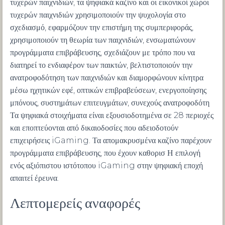
τυχερών παιχνιδιών, τα ψηφιακά καζίνο και οι εικονικοί χώροι
τυχερών παιχνιδιών χρησιμοποιούν την ψυχολογία στο
σχεδιασμό, εφαρμόζουν την επιστήμη της συμπεριφοράς,
χρησιμοποιούν τη θεωρία των παιχνιδιών, ενσωματώνουν
προγράμματα επιβράβευσης, σχεδιάζουν με τρόπο που να
διατηρεί το ενδιαφέρον των παικτών, βελτιστοποιούν την
ανατροφοδότηση των παιχνιδιών και διαμορφώνουν κίνητρα
μέσω ηχητικών εφέ, οπτικών επιβραβεύσεων, ενεργοποίησης
μπόνους, συστημάτων επιτευγμάτων, συνεχούς ανατροφοδότη
Τα ψηφιακά στοιχήματα είναι εξουσιοδοτημένα σε 28 περιοχές
και εποπτεύονται από δικαιοδοσίες που αδειοδοτούν
επιχειρήσεις iGaming. Τα απομακρυσμένα καζίνο παρέχουν
προγράμματα επιβράβευσης, που έχουν καθορισ Η επιλογή
ενός αξιόπιστου ιστότοπου iGaming στην ψηφιακή εποχή
απαιτεί έρευνα.
Λεπτομερείς αναφορές