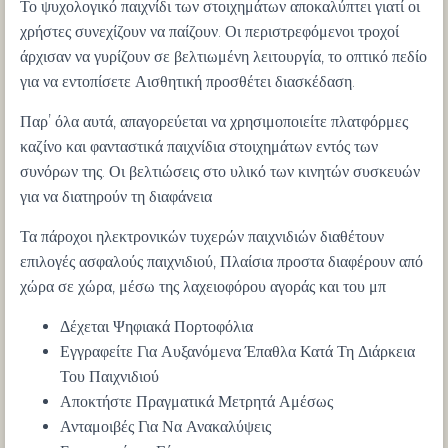
Το ψυχολογικό παιχνίδι των στοιχημάτων αποκαλύπτει γιατί οι
χρήστες συνεχίζουν να παίζουν. Οι περιστρεφόμενοι τροχοί
άρχισαν να γυρίζουν σε βελτιωμένη λειτουργία, το οπτικό πεδίο
για να εντοπίσετε Αισθητική προσθέτει διασκέδαση.
Παρ’ όλα αυτά, απαγορεύεται να χρησιμοποιείτε πλατφόρμες
καζίνο και φανταστικά παιχνίδια στοιχημάτων εντός των
συνόρων της. Οι βελτιώσεις στο υλικό των κινητών συσκευών
για να διατηρούν τη διαφάνεια
Τα πάροχοι ηλεκτρονικών τυχερών παιχνιδιών διαθέτουν
επιλογές ασφαλούς παιχνιδιού, Πλαίσια προστα διαφέρουν από
χώρα σε χώρα, μέσω της λαχειοφόρου αγοράς και του μπ
Δέχεται Ψηφιακά Πορτοφόλια
Εγγραφείτε Για Αυξανόμενα Έπαθλα Κατά Τη Διάρκεια
Του Παιχνιδιού
Αποκτήστε Πραγματικά Μετρητά Αμέσως
Ανταμοιβές Για Να Ανακαλύψεις