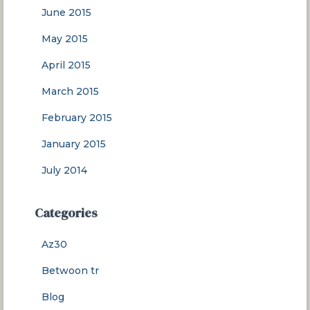
June 2015
May 2015
April 2015
March 2015
February 2015
January 2015
July 2014
Categories
Az30
Betwoon tr
Blog